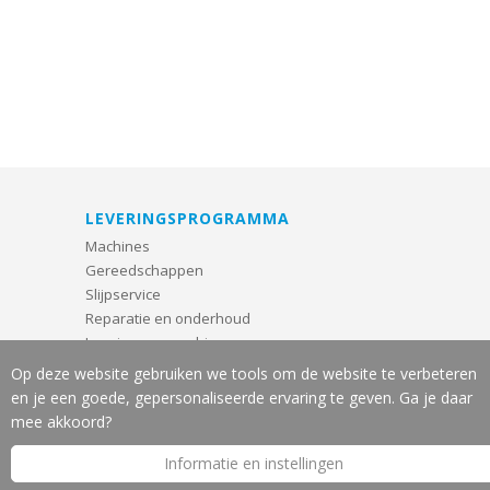
LEVERINGSPROGRAMMA
Machines
Gereedschappen
Slijpservice
Reparatie en onderhoud
Leasing van machines
Machine-veiligheid
Op deze website gebruiken we tools om de website te verbeteren
en je een goede, gepersonaliseerde ervaring te geven. Ga je daar
OVER J.W. VOS B.V.
mee akkoord?
Introductie
Informatie en instellingen
Nieuws
Merken