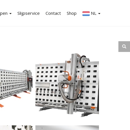
ppen
Slijpservice
Contact
Shop
NL
en-overzicht
EN
aanbiedingen