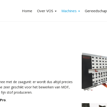
Home
Over VOS
Machines
Gereedscha
Over VOS-overzicht
Machines-overzicht
Gereedschapp
Merken
Machine-aanbiedingen
Gereedschap-
Nieuws
Mechaniseringen
Webshop
Vacatures
Stofafzuiging
Veiligheidsaccessoires
Leasing
 met de zaagunit: er wordt dus altijd precies
Reparatie en onderhoud
e zeer geschikt voor het bewerken van MDF,
fijn stof produceren.
Pro
.