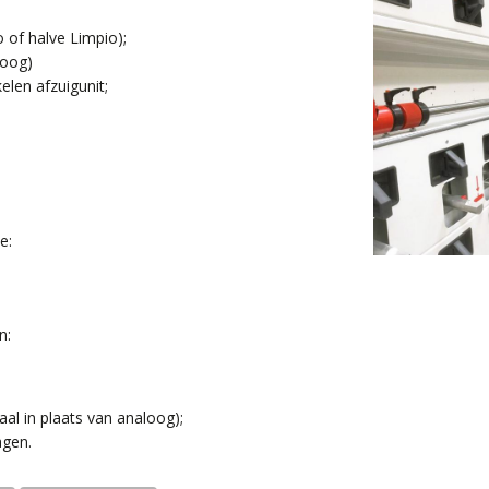
 of halve Limpio);
loog)
elen afzuigunit;
e:
n:
al in plaats van analoog);
agen.