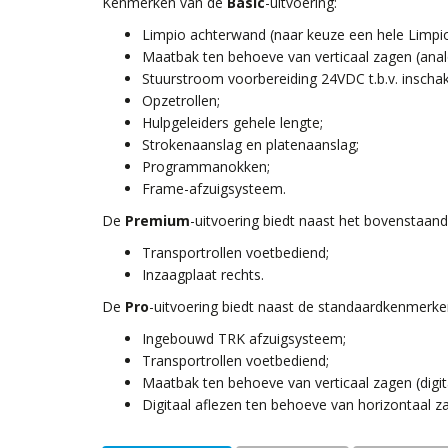
Kenmerken van de
Basic
-uitvoering:
Limpio achterwand (naar keuze een hele Limpio
Maatbak ten behoeve van verticaal zagen (ana
Stuurstroom voorbereiding 24VDC t.b.v. inschak
Opzetrollen;
Hulpgeleiders gehele lengte;
Strokenaanslag en platenaanslag;
Programmanokken;
Frame-afzuigsysteem.
De
Premium
-uitvoering biedt naast het bovenstaand
Transportrollen voetbediend;
Inzaagplaat rechts.
De
Pro
-uitvoering biedt naast de standaardkenmerke
Ingebouwd TRK afzuigsysteem;
Transportrollen voetbediend;
Maatbak ten behoeve van verticaal zagen (digita
Digitaal aflezen ten behoeve van horizontaal z