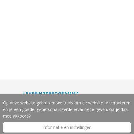
LEVERINGSPROGRAMMA
Machines
Op deze website gebruiken we tools om de website te verbeteren
Gereedschappen
en je een goede, gepersonaliseerde ervaring te geven. Ga je daar
Slijpservice
mee akkoord?
Reparatie en onderhoud
Informatie en instellingen
Leasing van machines