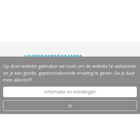
LEVERINGSPROGRAMMA
Machines
Op deze website gebruiken we tools om de website te verbeteren
Gereedschappen
en je een goede, gepersonaliseerde ervaring te geven. Ga je daar
Slijpservice
mee akkoord?
Reparatie en onderhoud
Informatie en instellingen
Leasing van machines
Machine-veiligheid
Ja
OVER J.W. VOS B.V.
Introductie
Nieuws
Merken