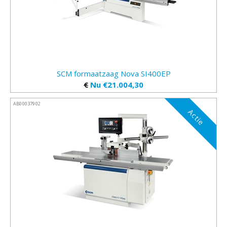
SCM formaatzaag Nova SI400EP
€
Nu €21.004,30
AB00037902
Actie