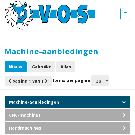
Machine-aanbiedingen
Nieuw
Gebruikt
Alles
Items per pagina
pagina 1 van 1
Machine-aanbiedingen
CNC-machines
Handmachines