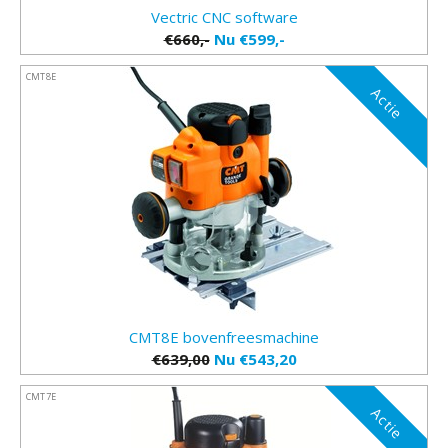
Vectric CNC software
€660,-
Nu €599,-
CMT8E
Actie
CMT8E bovenfreesmachine
€639,00
Nu €543,20
CMT7E
Actie