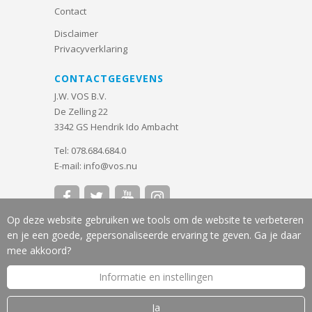
Contact
Disclaimer
Privacyverklaring
CONTACTGEGEVENS
J.W. VOS B.V.
De Zelling 22
3342 GS Hendrik Ido Ambacht
Tel:
078.684.684.0
E-mail:
info@vos.nu




Op deze website gebruiken we tools om de website te verbeteren
en je een goede, gepersonaliseerde ervaring te geven. Ga je daar
mee akkoord?
J.W. VOS B.V 2026
Informatie en instellingen
Ja