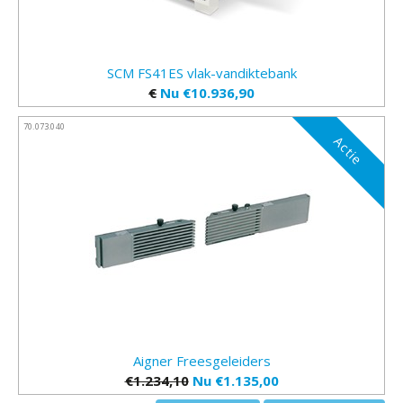
SCM FS41ES vlak-vandiktebank
€
Nu €10.936,90
70.073.040
Actie
Aigner Freesgeleiders
€1.234,10
Nu €1.135,00