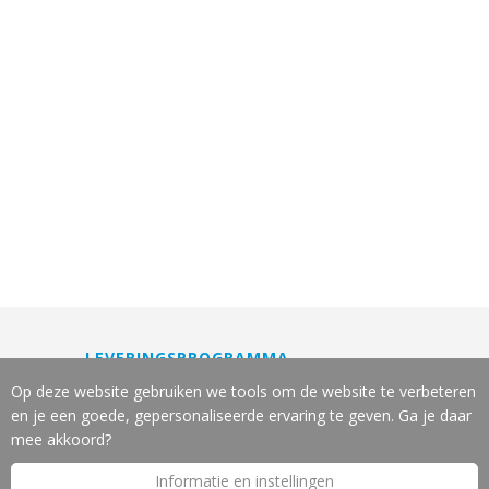
LEVERINGSPROGRAMMA
Machines
Op deze website gebruiken we tools om de website te verbeteren
Gereedschappen
en je een goede, gepersonaliseerde ervaring te geven. Ga je daar
Slijpservice
mee akkoord?
Reparatie en onderhoud
Informatie en instellingen
Leasing van machines