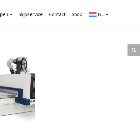
ppen
Slijpservice
Contact
Shop
NL
en-overzicht
EN
aanbiedingen