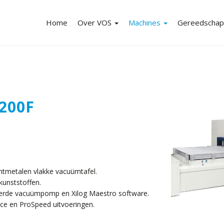
Home
Over VOS
Machines
Gereedscha
Over VOS-overzicht
Machines-overzicht
Gereedschapp
Merken
Machine-aanbiedingen
Gereedschap-
Nieuws
Mechaniseringen
Webshop
200F
Vacatures
Stofafzuiging
Veiligheidsaccessoires
Leasing
htmetalen vlakke vacuümtafel.
Reparatie en onderhoud
kunststoffen.
erde vacuümpomp en Xilog Maestro software.
ace en ProSpeed uitvoeringen.