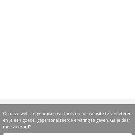
LEVERINGSPROGRAMMA
Op deze website gebruiken we tools om de website te verbeteren
en je een goede, gepersonaliseerde ervaring te geven. Ga je daar
Machines
mee akkoord?
Gereedschappen
Slijpservice