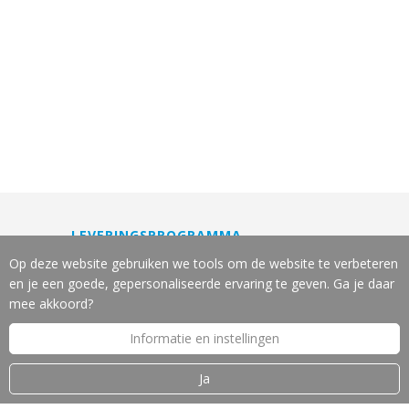
LEVERINGSPROGRAMMA
Machines
Op deze website gebruiken we tools om de website te verbeteren
Gereedschappen
en je een goede, gepersonaliseerde ervaring te geven. Ga je daar
Slijpservice
mee akkoord?
Reparatie en onderhoud
Informatie en instellingen
Leasing van machines
Machine-veiligheid
Ja
OVER J.W. VOS B.V.